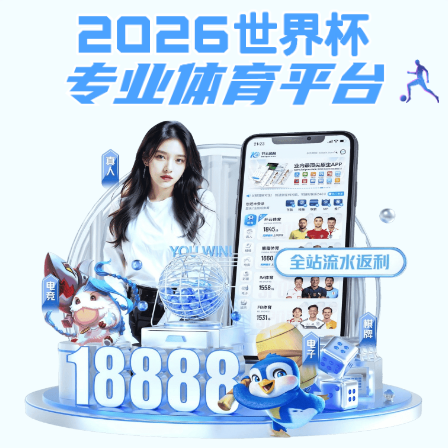
立即注册
yabo.com
官网 · 权威
体育数据平台
YABO.COM OFFICIAL WEBSITE
自2022年创立以来，
yabo.com
致力于为用户提供包
括NBA、英超、欧洲杯、LPL在内的热门赛事直播与数
据服务，广受用户信赖。
立即下载yabo.comAPP