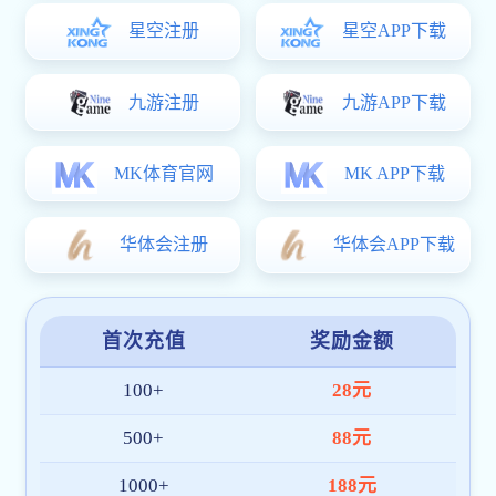
换个角度看比赛雷霆与马刺G1将上演怎样
的精彩对决与场面分析
在NBA季后赛的舞台上，雷霆与马刺的第一场对决备
受期待。两支球队各具特色，雷霆以其年轻活力和快
速进攻著称，而马刺则凭借丰富的经验和出色的战术
执行力而闻名。本文将从四个方面分析这一精彩对
局，包括球队阵容、战术风格、关键球员及心理博弈
等，旨在通过不同角度深入探讨这场较量可能呈现出
的多样性与复杂性，为读者提供全方位的赛事预判与
见解。无论是雷霆的新生代力量，还是马刺的老道智