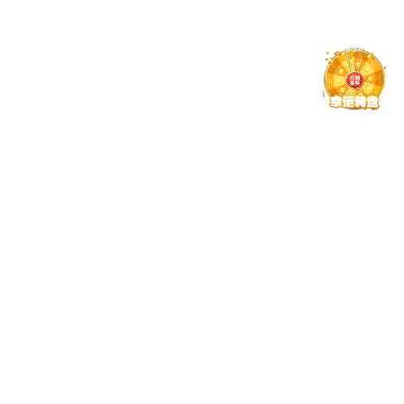
赛时表现尤为突出。
这两种截然不同的战术风格将在比赛中碰撞出火花，
也将决定双方谁能主导节奏。如果雷霆能够控制快攻
并有效地限制马刺半场进攻，他们很有可能取得领
先；反之，则需小心被马刺利用其耐心和经验所逆
转。
3、关键球员影响
再者，关键球员对于比赛结果影响深远。在雷霆队
中，无疑谢伊·吉尔杰斯-亚历山大是胜负手之一。他
不仅需要承担起得分重任，还要负责组织串联全队，
他的一举一动都会左右比赛走势。因此，他必须保持
良好的状态，与其他角色球员形成合力，以增强整体
竞争力。