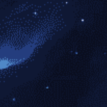
v6.3.0 · 发布于 2025年10月
新增跨设备同步机制，收藏与偏好可随账号迁
推荐系统升级，结合用户习惯提供个性化赛事
新增教学视频栏目，涵盖常见赛制与操作流程，适
修复部分小屏机型按钮显示异常问题。
v6.2.0 · 发布于 2025年8月
v6.1.3 · 发布于 2025年6月