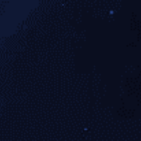
我们的品牌
作为综合性的yabo.com
造一个安全、稳定、可信赖的
在推动行业标准提升的同时，y
高效响应用户需求为目标，逐
用户至上：
倾听用户声音