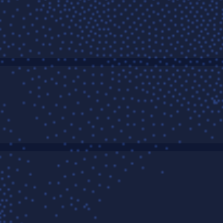
yabo.com公司简介
综合体育赛事直播与数据服务平台，专注于为体育迷打造高
步
等核心功能，为用户提供一站式的yabocom(中国)官方网
构稳定高效，全面适配 APP、PC 和移动网页端。在东南
获得便捷、可靠的服务体验。
0 万+
注册用户，服务网络覆盖十余国家与地区，日均访问量