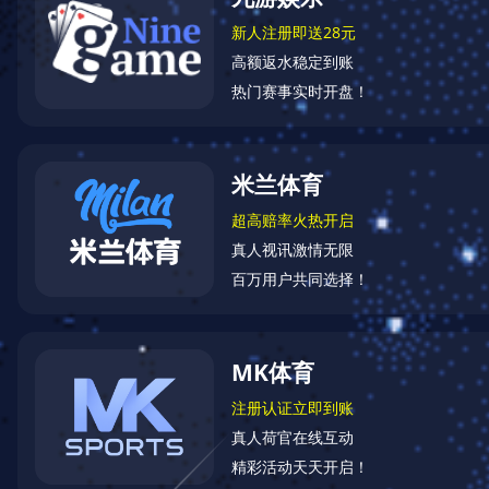
yabo.com
是一家面向全球市场的
清赛事直播、数据分析、多终端同
平台通过多项国际安全认证，系统架
术与客服团队，确保每位用户都能
截至目前，yabo.com 已拥有超
10
爱。