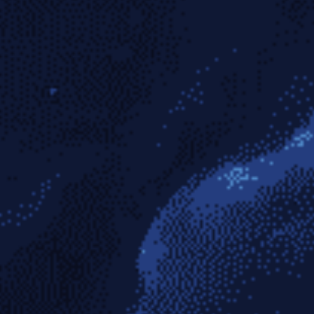
整性与保密性。
行为审计机制
记录关键行为轨迹，搭
实时异常拦截
系统对异常请求进行即
扰。
版本更新记录
点击查看每次更新的重点改动，yabo.com将持续优化用户体验