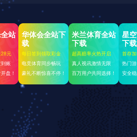
上、安全高效
”的理念，持续优化产品架构与内容体验，致力于成