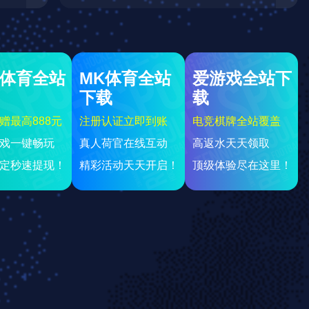
一身高在篮球界中无疑是一个巨大的优势。
，使得他在防守端能够覆盖更广泛的区域。
效地干扰投篮和传球。
，以适应不同类型攻击者的节奏。从侧翼突
球员所无法比拟的。这样的身体素质为他的
力。
，这使得他在激烈比赛中依然保持高水平表
中的疲劳挑战，这对于任何一名优秀防守者
同样值得称道。他拥有出色的一对一防守能
择与快速反应来封堵对方进攻路线。此外，