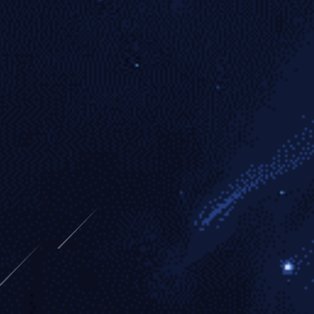
麦克丹尼尔斯盛赞文班亚马
或为最强防守者称号的有力
竞争者