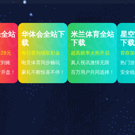
文班亚马是一位身高达到2.21米的年轻球员，这
他不仅拥有超长的臂展，还具备良好的运动能力
这种身体条件使得他在面对对手进攻时，能够有
此外，他敏捷而灵活的脚步也让他能够迅速移动
袭到内线防守，他都能游刃有余，这是许多同龄
防守提供了坚实基础，使得他在比赛中形成威慑
不仅如此，文班亚马还展现出极佳的耐力和体能
现。他可以长时间坚持高强度防守，对抗持久战
来说都是必不可少的一项素质。
2、独特的技术特点
除了身体素质外，文班亚马在技术层面上的表现
力，在面对进攻选手时，可以通过合理的位置选