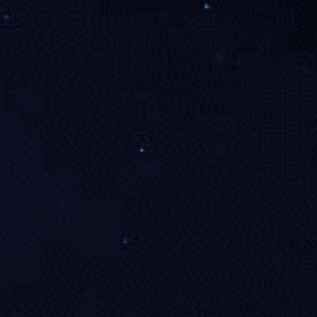
下一篇：
阿提哈德球场北看台扩建完工将新
P榜单揭晓亚历山