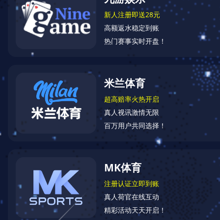
首页
/
体育热点
/ 正文