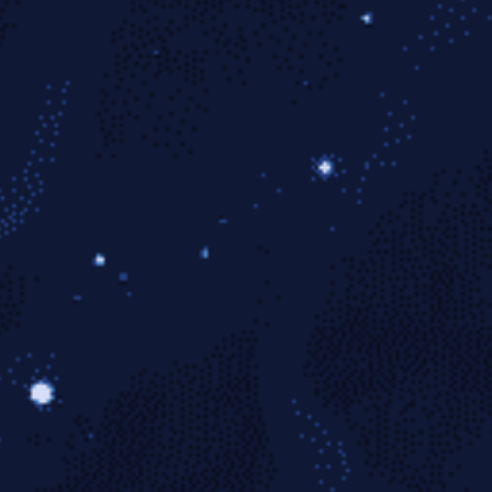
他对于对手动作和意图判断准确，使得他总能及
他的盖帽能力更是令人瞩目。在多个赛季中，文
线还是外线，他总能找到最佳时机进行阻挡。这
升了队友们在其他位置上的信心，让他们敢于更
与此同时，他也善于利用自己的长度来进行干扰
中，常常会看到他通过伸长手臂去干扰投篮或者
会。这些独特技术正是支持麦克丹尼尔斯称赞他
3、比赛影响力分析
文班亚马作为一名新秀，其加入无疑提升了球队
他认为这种影响不仅仅体现在个人数据上，更体
大潜力的新秀进入队伍时，往往会激励周围队友